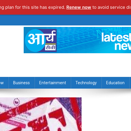
ng plan for this site has expired.
Renew now
to avoid service di
ow
Business
Entertainment
Technology
Education