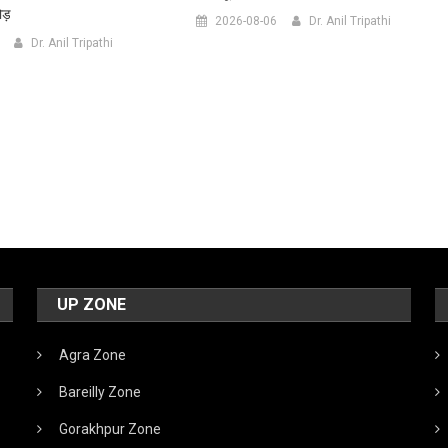
ोड़
2026-08-06
Dr. Anil Tripathi
Dr. Anil Tripathi
UP ZONE
Agra Zone
Bareilly Zone
Gorakhpur Zone