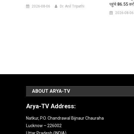
पहुंचे 86.55 कर
2026-08-06
Dr. Anil Tripathi
2026-08-06
ABOUT ARYA-TV
Arya-TV Address:
Natkur, P.O. Chandrawal Bijnaur Chauraha
Lucknow – 226002
Uttar Pradesh (INDIA).