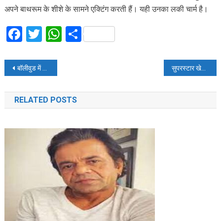
अपने बाथरूम के शीशे के सामने एक्टिंग करती हैं। यही उनका लकी चार्म है।
Facebook
Twitter
WhatsApp
Share
Post
बॉलीवुड में डेब्यू से पहले इरा खान पिता आमिर के साथ बिता रहीं वक्त
सुपरस्टार खेसारीलाल यादव की बॉडी देखकर हल्क को भूल जायेंगे आप
navigation
RELATED POSTS