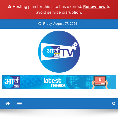
⚠️ Hosting plan for this site has expired.
Renew now
to
avoid service disruption.
Skip
Friday, August 07, 2026
to
content
Arya TV