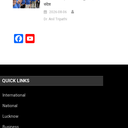
संदेश
2026-08-06
Dr. Anil Tripathi
Facebook
YouTube
Channel
QUICK LINKS
International
National
Lucknow
Business