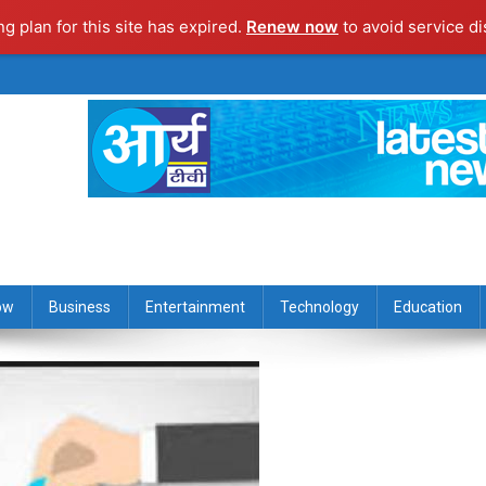
ng plan for this site has expired.
Renew now
to avoid service di
ow
Business
Entertainment
Technology
Education