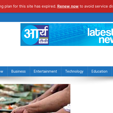
ng plan for this site has expired.
Renew now
to avoid service di
ow
Business
Entertainment
Technology
Education