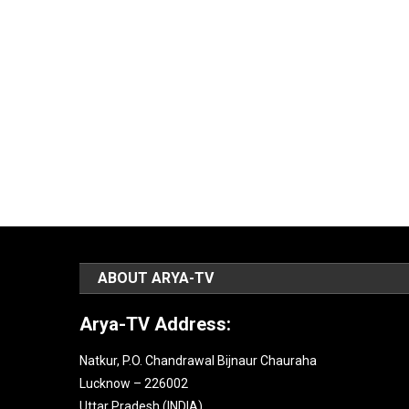
ABOUT ARYA-TV
Arya-TV Address:
Natkur, P.O. Chandrawal Bijnaur Chauraha
Lucknow – 226002
Uttar Pradesh (INDIA).