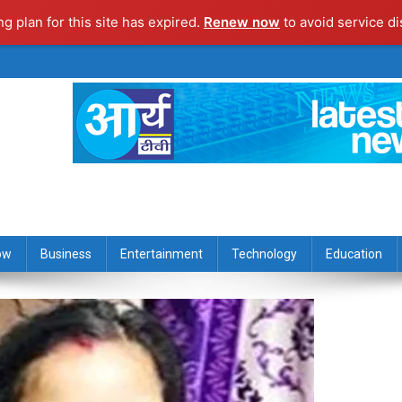
ng plan for this site has expired.
Renew now
to avoid service di
ow
Business
Entertainment
Technology
Education