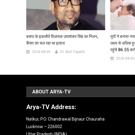
बसपा के इकलौते विधायक उमाशंकर सिंह का निधन,
यूपी ने बनाया नया
कैंसर का चल रहा था इलाज
लक्ष्य से अधिक ह
पहुंचे 86.55 कर
2026-08-06
Dr. Anil Tripathi
2026-08-06
ABOUT ARYA-TV
Arya-TV Address:
Natkur, P.O. Chandrawal Bijnaur Chauraha
Lucknow – 226002
Uttar Pradesh (INDIA).