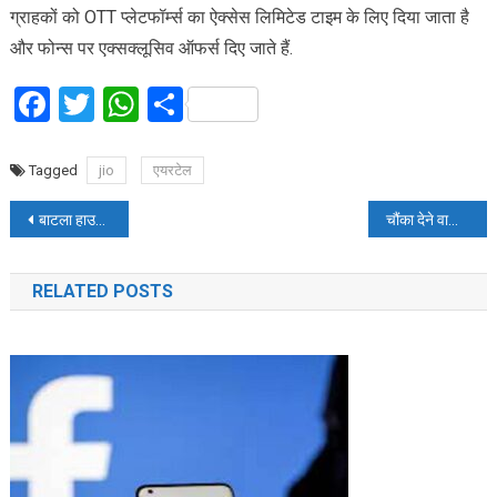
ग्राहकों को OTT प्लेटफॉर्म्स का ऐक्सेस लिमिटेड टाइम के लिए दिया जाता है
और फोन्स पर एक्सक्लूसिव ऑफर्स दिए जाते हैं.
Facebook
Twitter
WhatsApp
Share
Tagged
jio
एयरटेल
Post
बाटला हाउस: जॉन अब्राहम की हो सकती है सबसे बड़ी हिट
चौंका देने वाला खुलासा: शराब की लत के पीछे ये जीन होता है जिम्मेदार
navigation
RELATED POSTS