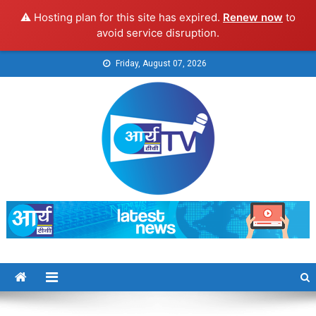
⚠️ Hosting plan for this site has expired.
Renew now
to
avoid service disruption.
Skip
Friday, August 07, 2026
to
content
Arya TV