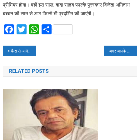
प्रीमियर होगा। वहीं इस साल, दादा साहब फाल्के पुरस्कार विजेता अमिताभ
बच्चन की सात से आठ फिल्में भी प्रदर्शित की जाएंगी।
Facebook
Twitter
WhatsApp
Share
Post
फैंस से अमिताभ बच्चन ने मांगी माफी, कहा- बाहर नहीं आ सकता
अगर आपके पास है ये डिग्री तो UIDAI में मिलेगी सरकारी नौकरी
navigation
RELATED POSTS