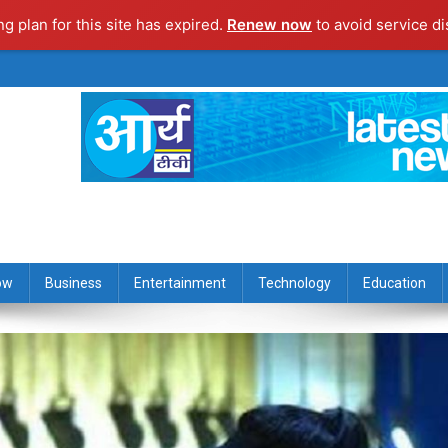
ng plan for this site has expired.
Renew now
to avoid service di
ow
Business
Entertainment
Technology
Education