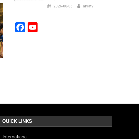
2026-08-05
aryatv
Facebook
YouTube
Channel
QUICK LINKS
International