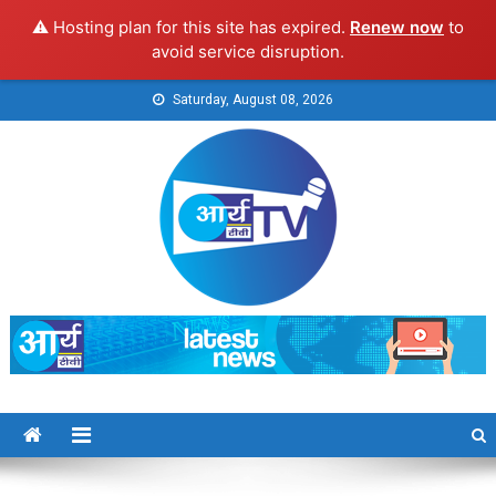
⚠️ Hosting plan for this site has expired.
Renew now
to
avoid service disruption.
Skip
Saturday, August 08, 2026
to
content
Arya TV