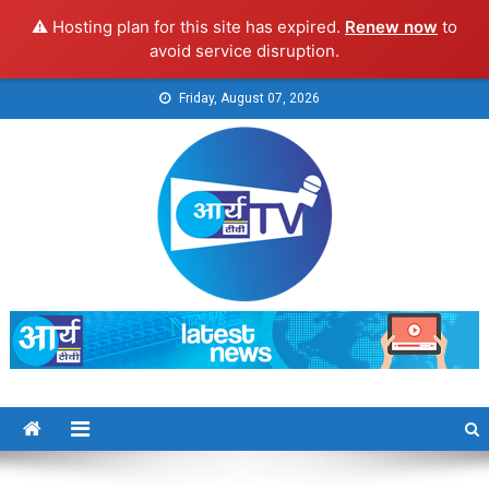
⚠️ Hosting plan for this site has expired.
Renew now
to
avoid service disruption.
Skip
Friday, August 07, 2026
to
content
Arya TV