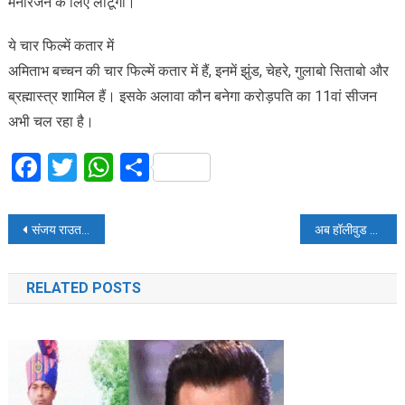
मनोरंजन के लिए लौटूंगा।’
ये चार फिल्में कतार में
अमिताभ बच्चन की चार फिल्में कतार में हैं, इनमें झुंड, चेहरे, गुलाबो सिताबो और
ब्रह्मास्त्र शामिल हैं। इसके अलावा कौन बनेगा करोड़पति का 11वां सीजन
अभी चल रहा है।
Facebook
Twitter
WhatsApp
Share
Post
संजय राउत का बीजेपी पर निशाना, कहा- बीजेपी अपने मंसूबों में कभी कामयाब नहीं होगी
अब हॉलीवुड फिल्म की तरह उड़कर वार करेगी चीनी सेना
navigation
RELATED POSTS