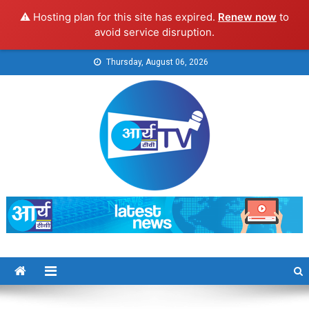
⚠️ Hosting plan for this site has expired.
Renew now
to
avoid service disruption.
Skip
Thursday, August 06, 2026
to
content
Arya TV