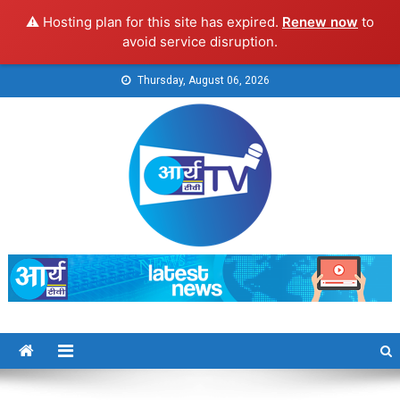
⚠️ Hosting plan for this site has expired.
Renew now
to
avoid service disruption.
Skip
Thursday, August 06, 2026
to
content
Arya TV