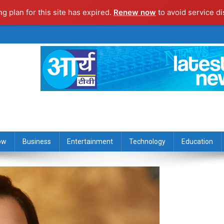
ng plan for this site has expired.
Renew now
to avoid service di
ow
Business
Entertainment
Technology
Education