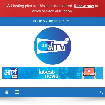
⚠️ Hosting plan for this site has expired.
Renew now
to
avoid service disruption.
Skip
Sunday, August 09, 2026
to
content
Arya TV